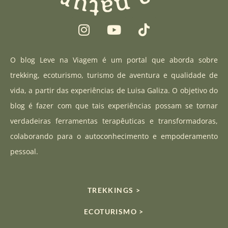
I
Y
T
n
o
i
s
u
k
t
t
t
O blog Leve na Viagem é um portal que aborda sobre
a
u
o
trekking, ecoturismo, turismo de aventura e qualidade de
g
b
k
vida, a partir das experiências de Luisa Galiza. O objetivo do
r
e
blog é fazer com que tais experiências possam se tornar
a
verdadeiras ferramentas terapêuticas e transformadoras,
m
colaborando para o autoconhecimento e empoderamento
pessoal.
TREKKINGS >
ECOTURISMO >