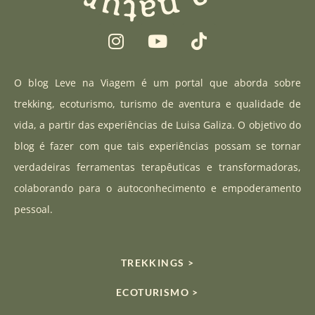
I
Y
T
n
o
i
s
u
k
t
t
t
O blog Leve na Viagem é um portal que aborda sobre
a
u
o
trekking, ecoturismo, turismo de aventura e qualidade de
g
b
k
vida, a partir das experiências de Luisa Galiza. O objetivo do
r
e
blog é fazer com que tais experiências possam se tornar
a
verdadeiras ferramentas terapêuticas e transformadoras,
m
colaborando para o autoconhecimento e empoderamento
pessoal.
TREKKINGS >
ECOTURISMO >