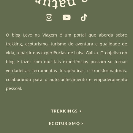
I
Y
T
n
o
i
s
u
k
t
t
t
O blog Leve na Viagem é um portal que aborda sobre
a
u
o
trekking, ecoturismo, turismo de aventura e qualidade de
g
b
k
vida, a partir das experiências de Luisa Galiza. O objetivo do
r
e
blog é fazer com que tais experiências possam se tornar
a
verdadeiras ferramentas terapêuticas e transformadoras,
m
colaborando para o autoconhecimento e empoderamento
pessoal.
TREKKINGS >
ECOTURISMO >