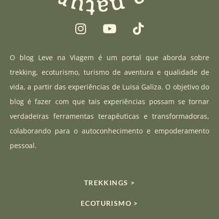
I
Y
T
n
o
i
s
u
k
t
t
t
O blog Leve na Viagem é um portal que aborda sobre
a
u
o
trekking, ecoturismo, turismo de aventura e qualidade de
g
b
k
vida, a partir das experiências de Luisa Galiza. O objetivo do
r
e
blog é fazer com que tais experiências possam se tornar
a
verdadeiras ferramentas terapêuticas e transformadoras,
m
colaborando para o autoconhecimento e empoderamento
pessoal.
TREKKINGS >
ECOTURISMO >