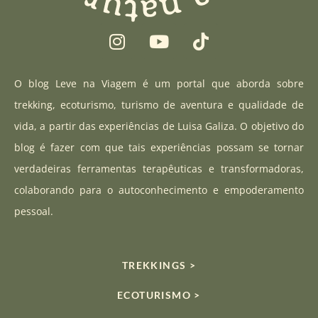
I
Y
T
n
o
i
s
u
k
t
t
t
O blog Leve na Viagem é um portal que aborda sobre
a
u
o
trekking, ecoturismo, turismo de aventura e qualidade de
g
b
k
vida, a partir das experiências de Luisa Galiza. O objetivo do
r
e
blog é fazer com que tais experiências possam se tornar
a
verdadeiras ferramentas terapêuticas e transformadoras,
m
colaborando para o autoconhecimento e empoderamento
pessoal.
TREKKINGS >
ECOTURISMO >