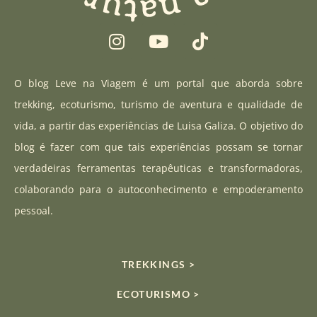
I
Y
T
n
o
i
s
u
k
t
t
t
O blog Leve na Viagem é um portal que aborda sobre
a
u
o
trekking, ecoturismo, turismo de aventura e qualidade de
g
b
k
vida, a partir das experiências de Luisa Galiza. O objetivo do
r
e
blog é fazer com que tais experiências possam se tornar
a
verdadeiras ferramentas terapêuticas e transformadoras,
m
colaborando para o autoconhecimento e empoderamento
pessoal.
TREKKINGS >
ECOTURISMO >