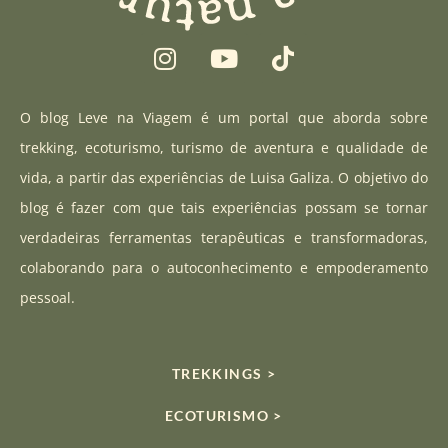
I
Y
T
n
o
i
s
u
k
t
t
t
O blog Leve na Viagem é um portal que aborda sobre
a
u
o
trekking, ecoturismo, turismo de aventura e qualidade de
g
b
k
vida, a partir das experiências de Luisa Galiza. O objetivo do
r
e
blog é fazer com que tais experiências possam se tornar
a
verdadeiras ferramentas terapêuticas e transformadoras,
m
colaborando para o autoconhecimento e empoderamento
pessoal.
TREKKINGS >
ECOTURISMO >