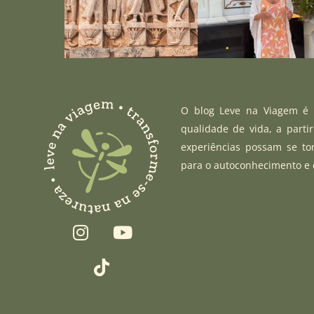
O blog Leve na Viagem é u
qualidade de vida, a parti
experiências possam se to
para o autoconhecimento e
I
T
Y
n
i
o
s
k
u
t
t
t
a
o
u
g
k
b