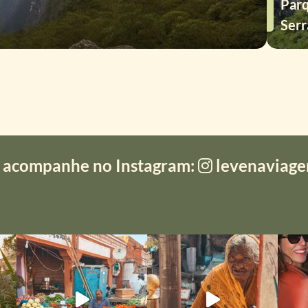
Parq
Serr
 acompanhe no Instagram:
levenaviag