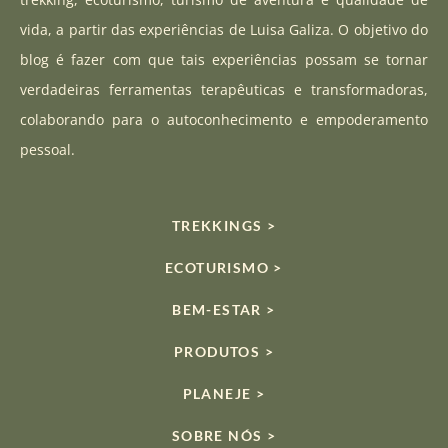
g
b
k
vida, a partir das experiências de Luisa Galiza. O objetivo do
r
e
blog é fazer com que tais experiências possam se tornar
a
verdadeiras ferramentas terapêuticas e transformadoras,
m
colaborando para o autoconhecimento e empoderamento
pessoal.
TREKKINGS >
ECOTURISMO >
BEM-ESTAR >
PRODUTOS >
PLANEJE >
SOBRE NÓS >