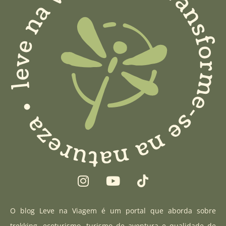
I
Y
T
n
o
i
s
u
k
t
t
t
O blog Leve na Viagem é um portal que aborda sobre
a
u
o
trekking, ecoturismo, turismo de aventura e qualidade de