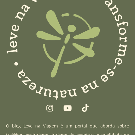
I
Y
T
n
o
i
s
u
k
t
t
t
O blog Leve na Viagem é um portal que aborda sobre
a
u
o
trekking, ecoturismo, turismo de aventura e qualidade de