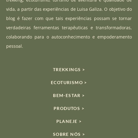
g
b
k
vida, a partir das experiências de Luisa Galiza. O objetivo do
r
e
blog é fazer com que tais experiências possam se tornar
a
verdadeiras ferramentas terapêuticas e transformadoras,
m
colaborando para o autoconhecimento e empoderamento
pessoal.
TREKKINGS >
ECOTURISMO >
BEM-ESTAR >
PRODUTOS >
PLANEJE >
SOBRE NÓS >