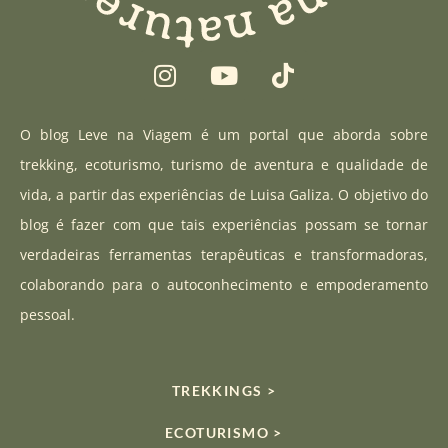
I
Y
T
n
o
i
s
u
k
t
t
t
O blog Leve na Viagem é um portal que aborda sobre
a
u
o
trekking, ecoturismo, turismo de aventura e qualidade de
g
b
k
vida, a partir das experiências de Luisa Galiza. O objetivo do
r
e
blog é fazer com que tais experiências possam se tornar
a
verdadeiras ferramentas terapêuticas e transformadoras,
m
colaborando para o autoconhecimento e empoderamento
pessoal.
TREKKINGS >
ECOTURISMO >