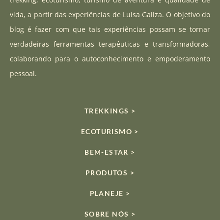
g
b
k
vida, a partir das experiências de Luisa Galiza. O objetivo do
r
e
blog é fazer com que tais experiências possam se tornar
a
verdadeiras ferramentas terapêuticas e transformadoras,
m
colaborando para o autoconhecimento e empoderamento
pessoal.
TREKKINGS >
ECOTURISMO >
BEM-ESTAR >
PRODUTOS >
PLANEJE >
SOBRE NÓS >