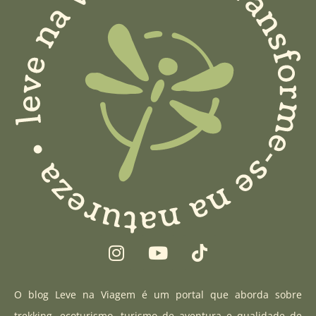
I
Y
T
n
o
i
s
u
k
t
t
t
O blog Leve na Viagem é um portal que aborda sobre
a
u
o
trekking, ecoturismo, turismo de aventura e qualidade de