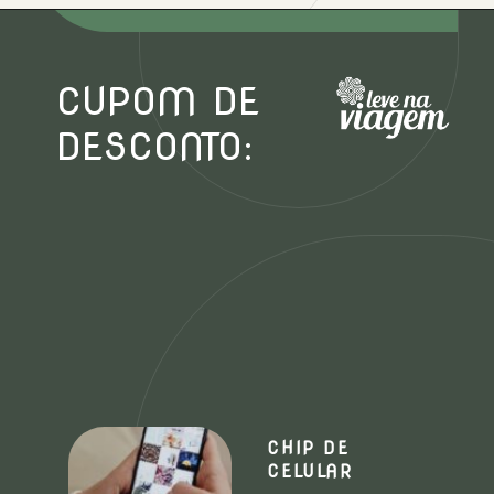
Opening
https://www.booking.com/hotel/co/casa-san-agustin.xb.html?aid=1167275&no_rooms=1&group_adults=2&label=melhores-hoteis-em-cartagena
CUPOM DE
DESCONTO:
CHIP DE
CELULAR