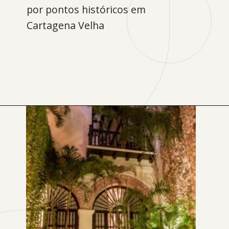
por pontos históricos em
Cartagena Velha
Opening
https://www.booking.com/hotel/co/boutique-la-merced.xb.html?aid=1167275&no_rooms=1&group_adults=2&label=melhores-hoteis-em-cartagena