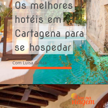
Os melhores
Os melhores
hotéis em
hotéis em
Cartagena para
Cartagena para
se hospedar
se hospedar
Com Luisa Galiza