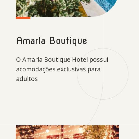
Amarla Boutique
O Amarla Boutique Hotel possui
acomodações exclusivas para
adultos
Opening
https://www.booking.com/hotel/co/agua-cartagena.xb.html?aid=1167275&no_rooms=1&group_adults=2&label=melhores-hoteis-em-cartagena