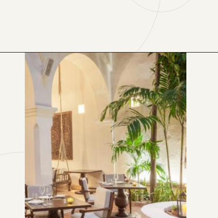
Opening
https://www.booking.com/hotel/co/casa-de-alba.xb.html?aid=1167275&no_rooms=1&group_adults=2&label=melhores-hoteis-em-cartagena