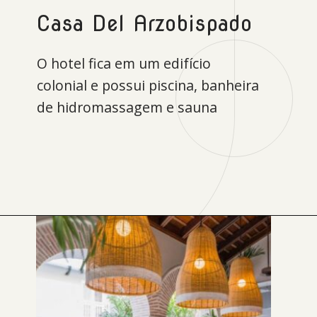
Casa Del Arzobispado
O hotel fica em um edifício
colonial e possui piscina, banheira
de hidromassagem e sauna
Opening
https://www.booking.com/hotel/co/casa-del-arzobispado-cartagena.xb.html?aid=1167275&no_rooms=1&group_adults=2&label=melhores-hoteis-em-cartagena