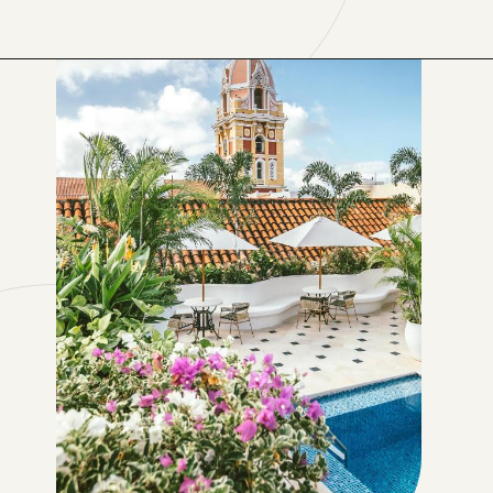
Opening
https://www.booking.com/hotel/co/sofitel-santa-clara.xb.html?aid=1167275&no_rooms=1&group_adults=2&label=melhores-hoteis-em-cartagena