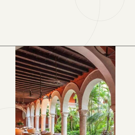
Opening
https://www.booking.com/hotel/co/casona-de-colegio-cartagena-de-indias.xb.html?aid=1167275&no_rooms=1&group_adults=2&label=melhores-hoteis-em-cartagena