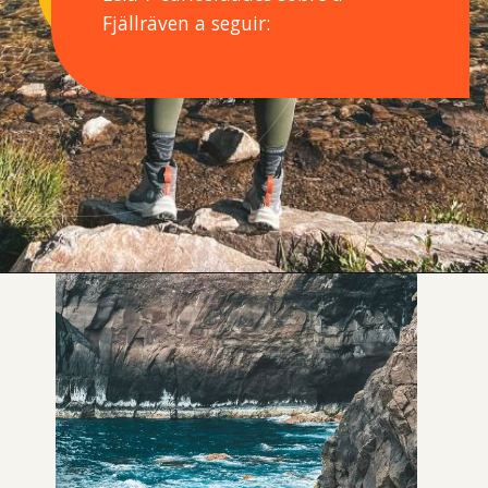
Fjällräven a seguir:
Opening
https://levenaviagem.com.br/onde-comprar-fjallraven-no-brasil