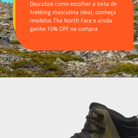
Descubra como escolher a bota de
trekking masculina ideal, conheça
modelos The North Face e ainda
ganhe 10% OFF na compra
Opening
https://levenaviagem.com.br/cupom-de-desconto-the-north-face/