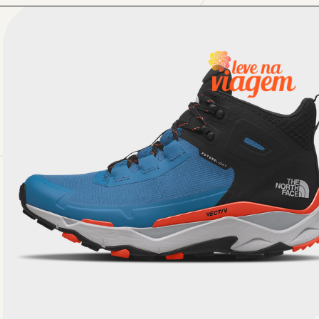
Opening
https://levenaviagem.com.br/cupom-de-desconto-the-north-face/