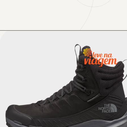
Opening
https://levenaviagem.com.br/cupom-de-desconto-the-north-face/