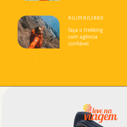
KILIMANJARO
faça o trekking
com agência
confiável