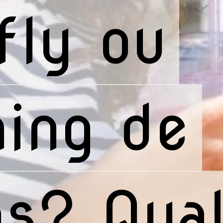
fly ou
fly ou
ing de
ing de
s? Qual
s? Qual