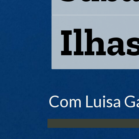
Ilha
Ilha
Com Luisa Ga